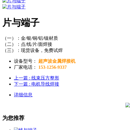
片与端子
（一）：金/银/铜/铝/镍材质
（二）：点/线/片/面焊接
（三）：现货设备，免费试焊
设备型号：
超声波金属焊接机
厂家电话：
153-1256-9337
上一篇
: 线束压方整形
下一篇
: 电机导线焊接
详细信息
为您推荐