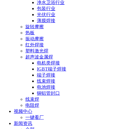
净水卫浴行业
包装行业
光伏行业
薄膜焊接
旋转摩擦
热板
振动摩擦
红外焊接
塑料激光焊
超声波金属焊
电机类焊接
IGBT端子焊接
端子焊接
线束焊接
电池焊接
铜铝管封口
线束焊
电阻焊
视频中心
一键看厂
新闻资讯