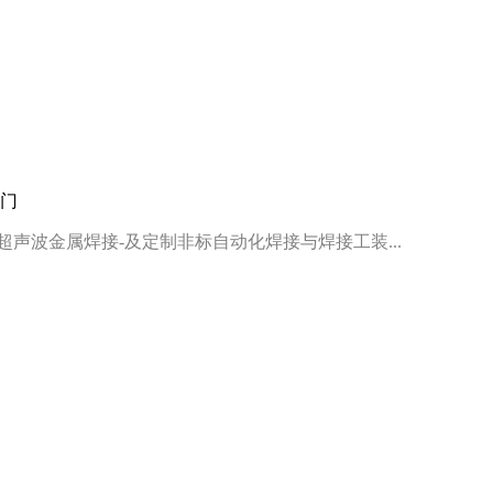
1门
超声波金属焊接
-及定制
非标自动化焊接
与焊接工装
...