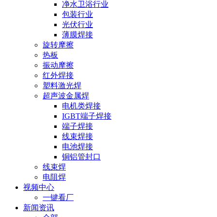
净水卫浴行业
包装行业
光伏行业
薄膜焊接
旋转摩擦
热板
振动摩擦
红外焊接
塑料激光焊
超声波金属焊
电机类焊接
IGBT端子焊接
端子焊接
线束焊接
电池焊接
铜铝管封口
线束焊
电阻焊
视频中心
一键看厂
新闻资讯