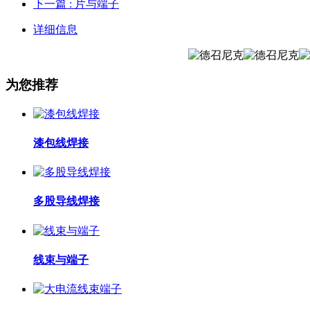
下一篇
: 片与端子
详细信息
为您推荐
漆包线焊接
多股导线焊接
线束与端子