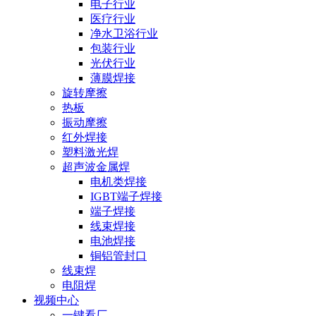
电子行业
医疗行业
净水卫浴行业
包装行业
光伏行业
薄膜焊接
旋转摩擦
热板
振动摩擦
红外焊接
塑料激光焊
超声波金属焊
电机类焊接
IGBT端子焊接
端子焊接
线束焊接
电池焊接
铜铝管封口
线束焊
电阻焊
视频中心
一键看厂