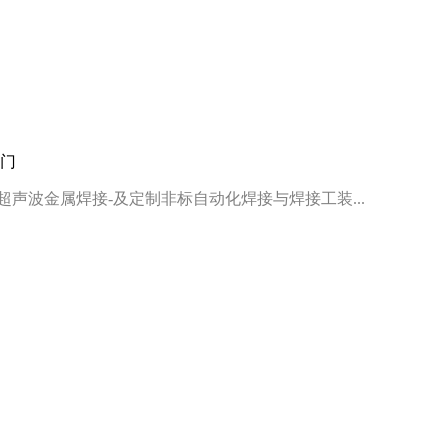
1门
超声波金属焊接
-及定制
非标自动化焊接
与焊接工装
...