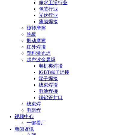
净水卫浴行业
包装行业
光伏行业
薄膜焊接
旋转摩擦
热板
振动摩擦
红外焊接
塑料激光焊
超声波金属焊
电机类焊接
IGBT端子焊接
端子焊接
线束焊接
电池焊接
铜铝管封口
线束焊
电阻焊
视频中心
一键看厂
新闻资讯