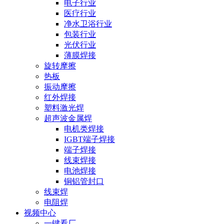
电子行业
医疗行业
净水卫浴行业
包装行业
光伏行业
薄膜焊接
旋转摩擦
热板
振动摩擦
红外焊接
塑料激光焊
超声波金属焊
电机类焊接
IGBT端子焊接
端子焊接
线束焊接
电池焊接
铜铝管封口
线束焊
电阻焊
视频中心
一键看厂