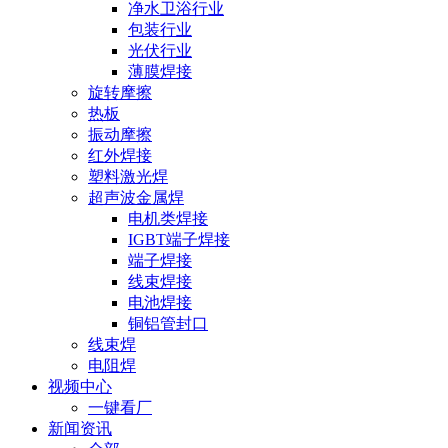
净水卫浴行业
包装行业
光伏行业
薄膜焊接
旋转摩擦
热板
振动摩擦
红外焊接
塑料激光焊
超声波金属焊
电机类焊接
IGBT端子焊接
端子焊接
线束焊接
电池焊接
铜铝管封口
线束焊
电阻焊
视频中心
一键看厂
新闻资讯