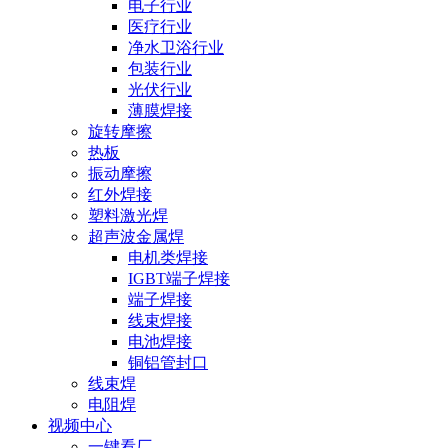
电子行业
医疗行业
净水卫浴行业
包装行业
光伏行业
薄膜焊接
旋转摩擦
热板
振动摩擦
红外焊接
塑料激光焊
超声波金属焊
电机类焊接
IGBT端子焊接
端子焊接
线束焊接
电池焊接
铜铝管封口
线束焊
电阻焊
视频中心
一键看厂