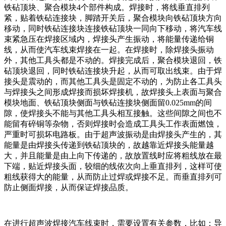
铁砧顶块、聚合模块4个部件构成。焊接时，将线垂直排列
紧，贴着铁砧连接块，脚踏开关后，聚合模块向铁砧顶块方向
移动，同时铁砧连接块连接铁砧顶块一同向下移动，将汽车线
束紧急压在焊接区域内，焊接头产生振动，将能量传递给铜
线，从而使汽车线束焊接在一起。在焊接时，除焊接头振动
外，其他工具头都是不动的。焊接完成后，聚合模块退回，铁
砧顶块退回，同时铁砧连接块升起，从而可取出线束。由于焊
接头是震动的，而其他工具头是固定不动的，为防止各工具头
与焊接头之间形成焊接而损坏焊接机，故焊接头上表面与聚合
模块地面、铁砧顶块侧面与铁砧连接块侧面留0.025mm的间
隙，使焊接头不能与其他工具头相互接触。这些间隙之间也不
能留有碎铜等杂物，否则焊接时会造成工具头工作表面燃蚀，
严重时可损坏电路板。由于超声波振动是由焊接头产生的，其
能量是由焊接头传递到铁砧顶块的，故越靠近焊接头能量越
大，并且能量是由上向下传递的，故放置线时应将粗线放在最
下端，贴近焊接头面，较细的线依次向上垂直排列，这样可使
粗线获得大的能量，从而防止过焊或焊接不足。而垂直排列可
防止侧面焊接，从而保证焊接品质。
在进行超声波焊接汽车线束时，需要设置有关参数，比如：导