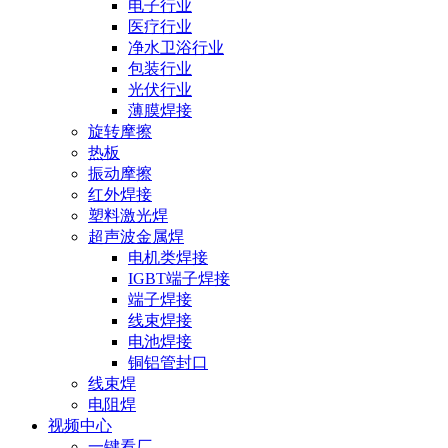
电子行业
医疗行业
净水卫浴行业
包装行业
光伏行业
薄膜焊接
旋转摩擦
热板
振动摩擦
红外焊接
塑料激光焊
超声波金属焊
电机类焊接
IGBT端子焊接
端子焊接
线束焊接
电池焊接
铜铝管封口
线束焊
电阻焊
视频中心
一键看厂