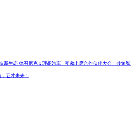
德召尼克 x 理想汽车 - 受邀出席合作伙伴大会，共筑
途，召才未来！