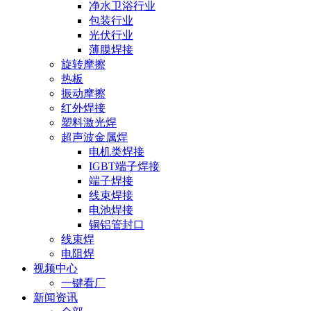
净水卫浴行业
包装行业
光伏行业
薄膜焊接
旋转摩擦
热板
振动摩擦
红外焊接
塑料激光焊
超声波金属焊
电机类焊接
IGBT端子焊接
端子焊接
线束焊接
电池焊接
铜铝管封口
线束焊
电阻焊
视频中心
一键看厂
新闻资讯