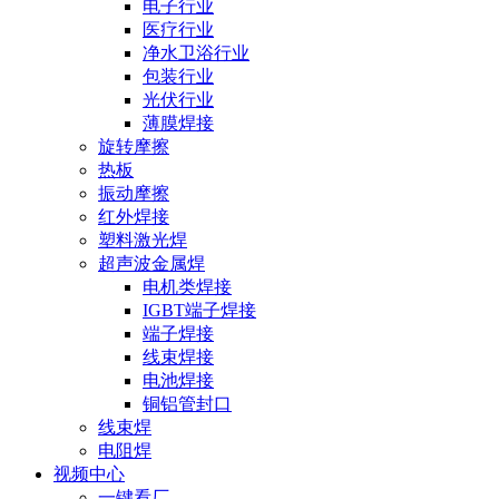
电子行业
医疗行业
净水卫浴行业
包装行业
光伏行业
薄膜焊接
旋转摩擦
热板
振动摩擦
红外焊接
塑料激光焊
超声波金属焊
电机类焊接
IGBT端子焊接
端子焊接
线束焊接
电池焊接
铜铝管封口
线束焊
电阻焊
视频中心
一键看厂