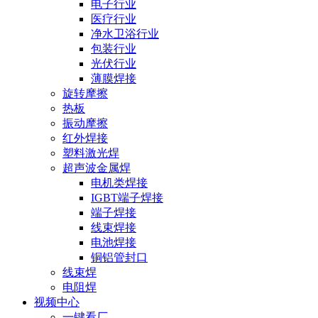
电子行业
医疗行业
净水卫浴行业
包装行业
光伏行业
薄膜焊接
旋转摩擦
热板
振动摩擦
红外焊接
塑料激光焊
超声波金属焊
电机类焊接
IGBT端子焊接
端子焊接
线束焊接
电池焊接
铜铝管封口
线束焊
电阻焊
视频中心
一键看厂