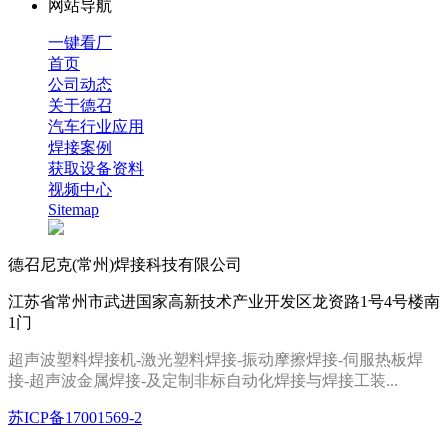
网站导航
一键看厂
首页
公司动态
关于德召
汽车行业应用
焊接案例
获取设备资料
视频中心
Sitemap
德召尼克(常州)焊接科技有限公司
江苏省常州市武进国家高新技术产业开发区龙资路1号4号楼南
1门
超声波塑料焊接机-激光塑料焊接-振动摩擦焊接-伺服热板焊
接
-
超声波金属焊接
-及定制
非标自动化焊接
与焊接工装
...
苏ICP备17001569-2