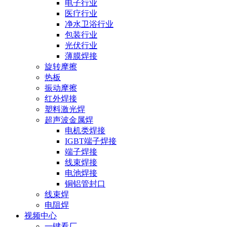
电子行业
医疗行业
净水卫浴行业
包装行业
光伏行业
薄膜焊接
旋转摩擦
热板
振动摩擦
红外焊接
塑料激光焊
超声波金属焊
电机类焊接
IGBT端子焊接
端子焊接
线束焊接
电池焊接
铜铝管封口
线束焊
电阻焊
视频中心
一键看厂