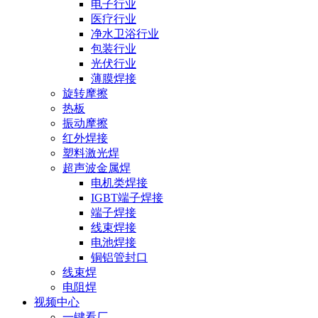
电子行业
医疗行业
净水卫浴行业
包装行业
光伏行业
薄膜焊接
旋转摩擦
热板
振动摩擦
红外焊接
塑料激光焊
超声波金属焊
电机类焊接
IGBT端子焊接
端子焊接
线束焊接
电池焊接
铜铝管封口
线束焊
电阻焊
视频中心
一键看厂