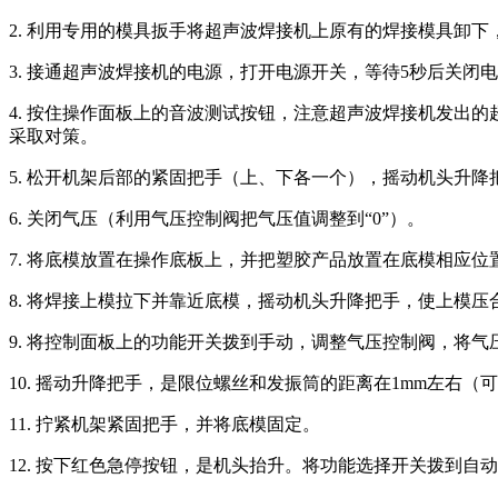
2. 利用专用的模具扳手将超声波焊接机上原有的焊接模具卸
3. 接通超声波焊接机的电源，打开电源开关，等待5秒后关闭
4. 按住操作面板上的音波测试按钮，注意超声波焊接机发出
采取对策。
5. 松开机架后部的紧固把手（上、下各一个），摇动机头升
6. 关闭气压（利用气压控制阀把气压值调整到“0”）。
7. 将底模放置在操作底板上，并把塑胶产品放置在底模相应
8. 将焊接上模拉下并靠近底模，摇动机头升降把手，使上模
9. 将控制面板上的功能开关拨到手动，调整气压控制阀，将气
10. 摇动升降把手，是限位螺丝和发振筒的距离在1mm左右
11. 拧紧机架紧固把手，并将底模固定。
12. 按下红色急停按钮，是机头抬升。将功能选择开关拨到