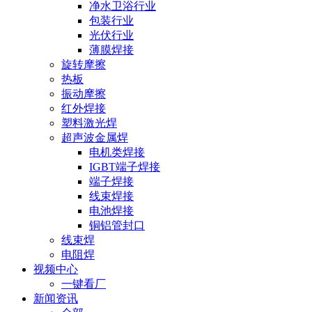
净水卫浴行业
包装行业
光伏行业
薄膜焊接
旋转摩擦
热板
振动摩擦
红外焊接
塑料激光焊
超声波金属焊
电机类焊接
IGBT端子焊接
端子焊接
线束焊接
电池焊接
铜铝管封口
线束焊
电阻焊
视频中心
一键看厂
新闻资讯