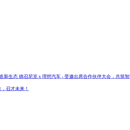
德召尼克 x 理想汽车 - 受邀出席合作伙伴大会，共筑
途，召才未来！