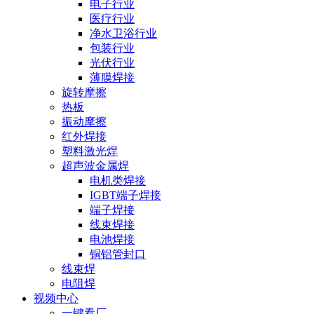
电子行业
医疗行业
净水卫浴行业
包装行业
光伏行业
薄膜焊接
旋转摩擦
热板
振动摩擦
红外焊接
塑料激光焊
超声波金属焊
电机类焊接
IGBT端子焊接
端子焊接
线束焊接
电池焊接
铜铝管封口
线束焊
电阻焊
视频中心
一键看厂